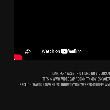
Link para assistir o filme no VIDEOCAM
https://www.videocamp.com/pt/movies/volt
fbclid=IwAR02r4NvYeKj7xlUoRWd7YIGziYwb8YK41RQfP9