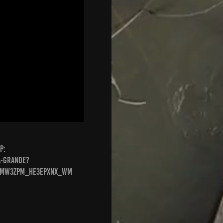
P:
a-grande?
WMMw3zpM_He3EPxNX_WM